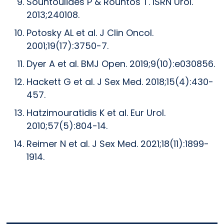
Sountoulides P & Rountos T. ISRN Urol.
2013;240108.
Potosky AL et al. J Clin Oncol.
2001;19(17):3750-7.
Dyer A et al. BMJ Open. 2019;9(10):e030856.
Hackett G et al. J Sex Med. 2018;15(4):430-
457.
Hatzimouratidis K et al. Eur Urol.
2010;57(5):804-14.
Reimer N et al. J Sex Med. 2021;18(11):1899-
1914.